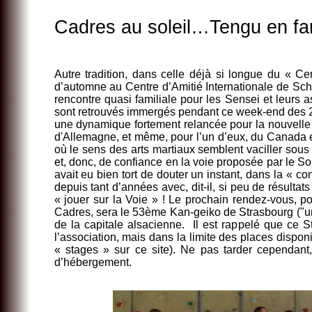
Cadres au soleil…Tengu en fam
Autre tradition, dans celle déjà si longue du « 
d’automne au Centre d’Amitié Internationale de Sch
rencontre quasi familiale pour les Sensei et leurs
sont retrouvés immergés pendant ce week-end des 24
une dynamique fortement relancée pour la nouvelle
d'Allemagne, et même, pour l’un d’eux, du Canada
où le sens des arts martiaux semblent vaciller sous 
et, donc, de confiance en la voie proposée par le So
avait eu bien tort de douter un instant, dans la « c
depuis tant d’années avec, dit-il, si peu de résulta
« jouer sur la Voie » ! Le prochain rendez-vous, p
Cadres, sera le
53ème Kan-geiko de Strasbourg ("une
de la capitale alsacienne. Il est rappelé que ce
l’association, mais dans la limite des places dispo
« stages » sur ce site).
Ne pas tarder cependant, c
d’hébergement.