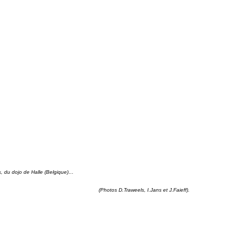
s, du dojo de Halle (Belgique)…
(Photos D.Traweels, I.Jans et J.Faieff).