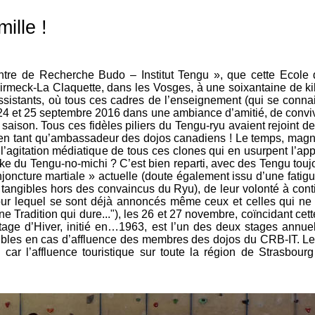
ille !
Centre de Recherche Budo – Institut Tengu », que cette Ecole
irmeck-La Claquette, dans les Vosges, à une soixantaine de kil
 assistants, où tous ces cadres de l’enseignement (qui se conn
 et 25 septembre 2016 dans une ambiance d’amitié, de convivial
 saison.
Tous ces fidèles piliers du Tengu-ryu avaient rejoint 
 en tant qu’ambassadeur des dojos canadiens !
Le temps, magni
l’agitation médiatique de tous ces clones qui en usurpent l’appe
ke du Tengu-no-michi ? C’est bien reparti, avec des Tengu toujo
onjoncture martiale » actuelle (doute également issu d’une fati
ts tangibles hors des convaincus du Ryu), de leur volonté à cont
our lequel se sont déjà annoncés même ceux et celles qui ne p
 Tradition qui dure..."), les 26 et 27 novembre, coïncidant ce
 Stage d’Hiver, initié en…1963, est l’un des deux stages an
nibles en cas d’affluence des membres des dojos du CRB-IT. Les
ar l’affluence touristique sur toute la région de Strasbourg 