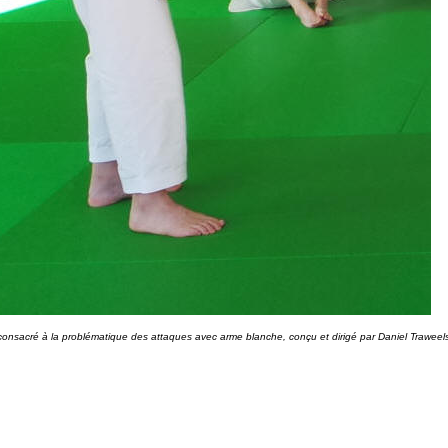
r consacré à la problématique des attaques avec arme blanche, conçu et dirigé par Daniel Traweel