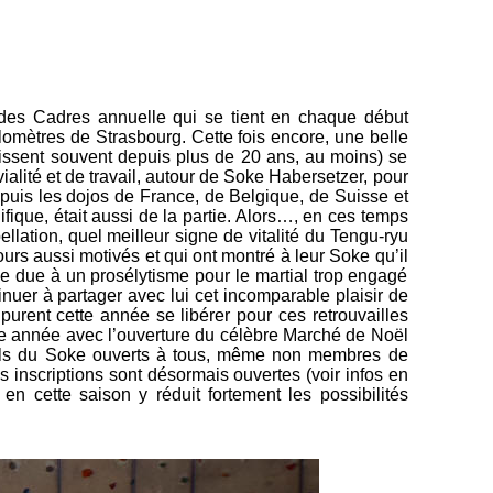
 des Cadres annuelle qui se tient en chaque début
omètres de Strasbourg. Cette fois encore, une belle
aissent souvent depuis plus de 20 ans, au moins) se
ité et de travail, autour de Soke Habersetzer, pour
depuis les dojos de France, de Belgique, de Suisse et
fique, était aussi de la partie. Alors…, en ces temps
llation, quel meilleur signe de vitalité du Tengu-ryu
urs aussi motivés et qui ont montré à leur Soke qu’il
gue due à un prosélytisme pour le martial trop engagé
inuer à partager avec lui cet incomparable plaisir de
urent cette année se libérer pour ces retrouvailles
tte année avec l’ouverture du célèbre Marché de Noël
nuels du Soke ouverts à tous, même non membres de
 inscriptions sont désormais ouvertes (voir infos en
en cette saison y réduit fortement les possibilités