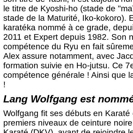
le titre de Kyoshi-ho (stade de "m
stade de la Maturité, Iko-kokoro).
karatéka nommé à ce grade, depui
2011 et Expert depuis 1982. Son n
compétence du Ryu en fait sûrement
Alex assure notamment, avec Jacque
formation suivie en Ho-jutsu. Ce 7
compétence générale ! Ainsi que la
!
Lang Wolfgang
est nommé 
Wolfgang fit ses débuts
en Karaté
premiers niveaux de ceinture noir
Karaté (DKV), avant de rejoindre l