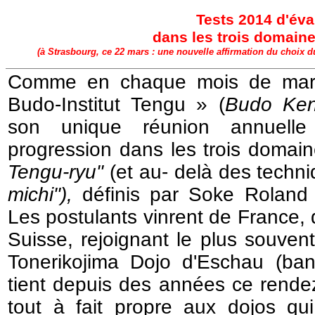
Tests 2014 d'éva
dans les trois domain
(à Strasbourg, ce 22 mars : une nouvelle affirmation du choix du
Comme en chaque mois de mars
Budo-Institut Tengu » (
Budo Ken
son unique réunion annuell
progression dans les trois domai
Tengu-ryu"
(et au- delà des techni
michi"),
définis par Soke Roland 
Les postulants vinrent de France,
Suisse, rejoignant le plus souven
Tonerikojima Dojo d'Eschau (ban
tient depuis des années ce rende
tout à fait propre aux dojos qui