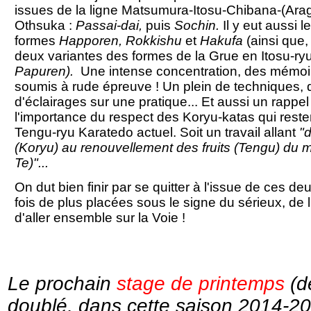
issues de la ligne Matsumura-Itosu-Chibana-(Arag
Othsuka :
Passai-dai,
puis
Sochin.
Il y eut aussi l
formes
Happoren, Rokkishu
et
Hakufa
(ainsi que,
deux variantes des formes de la Grue en Itosu-ry
Papuren).
Une intense concentration, des mémoi
soumis à rude épreuve ! Un plein de techniques, 
d'éclairages sur une pratique... Et aussi un rappel 
l'importance du respect des Koryu-katas qui reste
Tengu-ryu Karatedo actuel. Soit un travail allant
"
(Koryu) au renouvellement des fruits (Tengu) du 
Te)"...
On dut bien finir par se quitter à l'issue de ces d
fois de plus placées sous le signe du sérieux, de l'
d'aller ensemble sur la Voie !
Le prochain
stage de printemps
(d
doublé, dans cette saison 2014-20