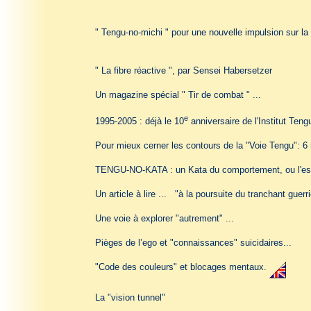
" Tengu-no-michi " pour une nouvelle impulsion sur la 
" La fibre réactive ", par Sensei Habersetzer
Un magazine spécial " Tir de combat " ...
e
1995-2005 : déjà le 10
anniversaire de l'Institut Tengu
Pour mieux cerner les contours de la "Voie Tengu": 6 
TENGU-NO-KATA : un Kata du comportement, ou l'espri
Un article à lire ... "à la poursuite du tranchant guerri
Une voie à explorer "autrement" ...
Pièges de l’ego et "connaissances" suicidaires...
"Code des couleurs" et blocages mentaux.
La "vision tunnel"