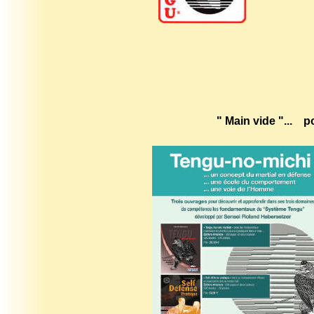
"
Main vide "... po