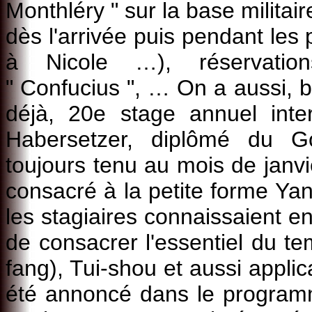
Monthléry " sur la base milita
dès l'arrivée puis pendant les 
à Nicole …), réservation
" Confucius ", … On a aussi, b
déjà, 20e stage annuel inte
Habersetzer, diplômé du Goj
toujours tenu au mois de janvi
consacré à la petite forme Yan
les stagiaires connaissaient en
de consacrer l'essentiel du t
fang), Tui-shou et aussi applic
été annoncé dans le program