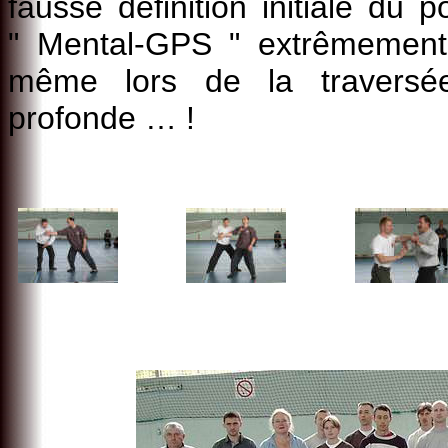
fausse définition initiale du
" Mental-GPS " extrêmement 
même lors de la traversé
profonde … !