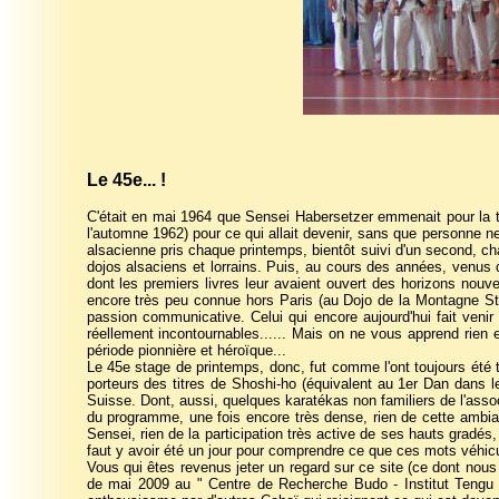
Le 45e... !
C'était en mai 1964 que Sensei Habersetzer emmenait pour la to
l'automne 1962) pour ce qui allait devenir, sans que personne ne
alsacienne pris chaque printemps, bientôt suivi d'un second, c
dojos alsaciens et lorrains. Puis, au cours des années, venus
dont les premiers livres leur avaient ouvert des horizons nouv
encore très peu connue hors Paris (au Dojo de la Montagne Ste
passion communicative. Celui qui encore aujourd'hui fait veni
réellement incontournables...... Mais on ne vous apprend rien 
période pionnière et héroïque...
Le 45e stage de printemps, donc, fut comme l'ont toujours été 
porteurs des titres de Shoshi-ho (équivalent au 1er Dan dans 
Suisse. Dont, aussi, quelques karatékas non familiers de l'assoc
du programme, une fois encore très dense, rien de cette ambia
Sensei, rien de la participation très active de ses hauts gradés
faut y avoir été un jour pour comprendre ce que ces mots véhic
Vous qui êtes revenus jeter un regard sur ce site (ce dont nou
de mai 2009 au " Centre de Recherche Budo - Institut Tengu