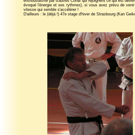
enthousiasme par d'autres Cohaï qui rejoignent ce qui est deve
évoqué l'énergie et ses rythmes), si vous avez prévu de venir 
vitesse qui semble s'accélérer !
D'ailleurs : le (déjà !) 47e stage d'hiver de Strasbourg (Kan Gei