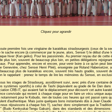
Cliquez pour agrandir
ute première fois une vingtaine de karatékas strasbourgeois (ceux de la sect
 le sache encore (à commencer par le jeune, alors, Sensei !) le début d'une l
haque hiver (Kan geiko). Pour les passionnés. Au premier noyau dur de cette é
 de plus loin, souvent de beaucoup plus loin, en petites délégations rejoig
eaux. Pour apprendre, encore et encore, pour venir boire à ce qu'on peut bi
 Genevière, chez Sensei Henri Pléé), enseignée par Roland Habersetzer, alor
r beaucoup plus de karatékas encore, souvent très hauts gradés, souvent de
en le rappelant : prenez le temps de lire les mémoires du Sensei, en exclusi
tous les stages de Strasbourg, assidûment suivi, avec près d'une centaine de
les systèmes sportifs) à celui de Tashi (équivalent au grade de 6e Dan dans
iation CRB-IT, qui avaient fait le déplacement pour découvrir cet autre karat
nce conviviale qui revient à chaque stage pour en faire un vécu unique auqu
, notamment pour le Kobudo, rien de toutes ces heures qui ont passé sans que 
ulent d'authentique. Mais juste quelques bons instantanés dûs à Jean Claude 
s nous réjouissons à chaque fois !!), sachez donc simplement que la Traditi
 " (Budo Kenkyukai-Tengu Gakuin), dans des standards et des dimensions