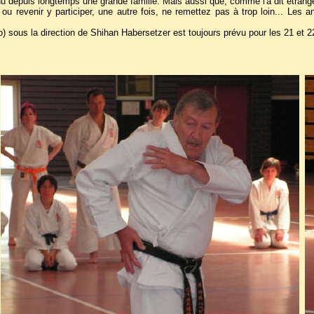
nu depuis longtemps une grande famille. Mais aussi que, comme l'a dit étrange
ou revenir y participer, une autre fois, ne remettez pas à trop loin... Le
ko) sous la direction de Shihan Habersetzer est toujours prévu pour les 21 et 2