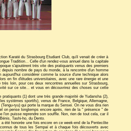
ion Karaté du Strasbourg Etudiant Club, qu'il venait de créer à
ongue Tradition... Celle d'un rendez-vous annuel dans la capitale
poque s'ajoutèrent très vite des pratiquants venus des premiers
nant depuis nombre de pays du monde, à la rencontre d'un homme
en aujourd'hui considérer comme la source d'une technique alors
s en fin d'études universitaires, avec une rare énergie et une
 très loin, pour ces deux rencontres annuelles sur Strasbourg,
vité sur ce site... et vous en découvrirez des choses sur cette
 pratiquants (1) dont une très grande majorité de Yudansha (2),
 les systèmes sportifs), venus de France, Belgique, Allemagne,
é (Tengu-ryu) qui porte la marque du Sensei. On ne vous dira rien
el on pense longtemps encore après, rien de la " présence " de
l'on puisse reprendre son souffle. Non, rien de tout cela, car il
Bénis, Tashi-ho, du Dento.
on a été honorée une fois encore en ce week-end de la Pentecôte
 connus de tous les Sempaï et à chaque fois découverts avec