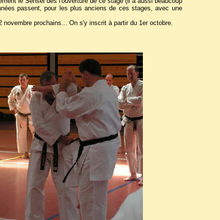
ment le Sensei dès l'ouverture de ce stage (il a aussi beaucoup
s années passent, pour les plus anciens de ces stages, avec une
2 novembre prochains... On s'y inscrit à partir du 1er octobre.