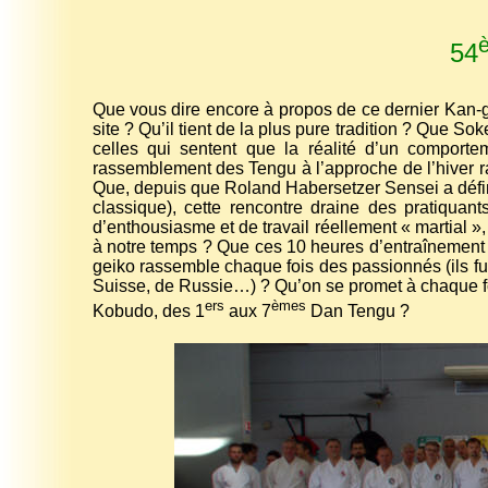
54
Que vous dire encore à propos de ce dernier Kan-g
site ? Qu’il tient de la plus pure tradition ? Que 
celles qui sentent que la réalité d’un comporte
rassemblement des Tengu à l’approche de l’hiver ra
Que, depuis que Roland Habersetzer Sensei a défin
classique), cette rencontre draine des pratiquan
d’enthousiasme et de travail réellement « martial »,
à notre temps
? Que ces 10 heures d’entraînement 
geiko rassemble chaque fois des passionnés (ils f
Suisse, de Russie…) ? Qu’on se promet à chaque foi
ers
èmes
Kobudo, des 1
aux 7
Dan Tengu ?