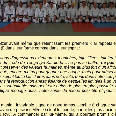
tzer avant même que retentissent les premiers Kiai rappelaien
(!) dans leur forme comme dans leur esprit :
s d’agressions extérieures, inopinées, injustifiées, intolérable
ct du credo du Tengu-ryu Karatedo « ne pas se battre,
ne pas 
ut préserver des valeurs humaines, même au plus fort d’un affr
sique, encore moins pour gagner une coupe, mais pour préserver
ses soient tout à fait claires dans notre tête, donc dans notre co
ans la reproduction anesthésiante de gestuelles limitées à un 
s souhaitable mais peut-être hélas de plus en plus possible, no
tique ménage aussi notre santé du mieux possible et pour qu
martial, invariable signe de notre temps, semble à chaque st
avoir de prise ici. Même si tout le monde, parmi les plus anciens
 du Ryu. A commencer par lui-même, qui a pourtant promis 