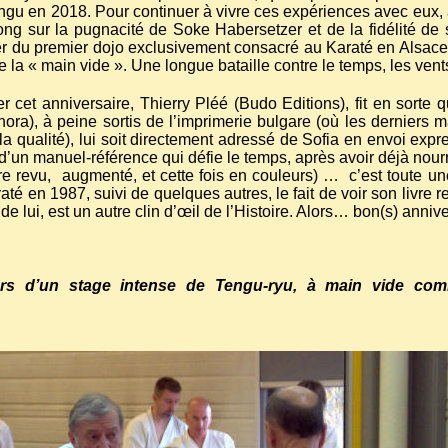
u en 2018. Pour continuer à vivre ces expériences avec eux, a
g sur la pugnacité de Soke Habersetzer et de la fidélité de 
zer du premier dojo exclusivement consacré au Karaté en Alsace
la « main vide ». Une longue bataille contre le temps, les vents
 cet anniversaire, Thierry Pléé (Budo Editions), fit en sorte
ra), à peine sortis de l’imprimerie bulgare (où les derniers 
la qualité), lui soit directement adressé de Sofia en envoi ex
n d’un manuel-référence qui défie le temps, après avoir déjà nou
re revu,
augmenté, et cette fois en couleurs) …
c’est toute un
é en 1987, suivi de quelques autres, le fait de voir son livre r
 lui, est un autre clin d’œil de l’Histoire. Alors… bon(s) annive
rs d’un stage intense de Tengu-ryu, à main vide comm