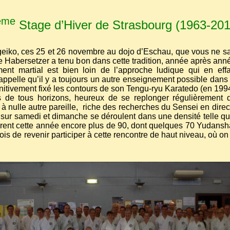
ème
Stage d’Hiver de Strasbourg (1963-201
eiko, ces 25 et 26 novembre au dojo d’Eschau, que vous ne sa
Soke Habersetzer a tenu bon dans cette tradition, année après a
ment martial est bien loin de l’approche ludique qui en eff
ppelle qu’il y a toujours un autre enseignement possible dans 
itivement fixé les contours de son Tengu-ryu Karatedo (en 1994
ts de tous horizons, heureux de se replonger régulièrement 
 à nulle autre pareille,
riche des recherches du Sensei en direc
sur samedi et dimanche se déroulent dans une densité telle que
urent cette année encore plus de 90, dont quelques 70 Yudans
s de revenir participer à cette rencontre de haut niveau, où on