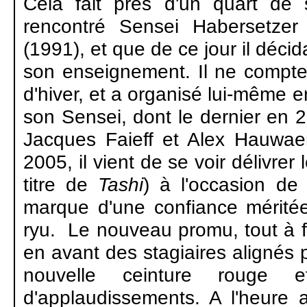
Cela fait près d'un quart de
rencontré Sensei Habersetze
(1991), et que de ce jour il déci
son enseignement. Il ne compt
d'hiver, et a organisé lui-même e
son Sensei, dont le dernier en 
Jacques Faieff et Alex Hauwa
2005, il vient de se voir délivr
titre de
Tashi
) à l'occasion de
marque d'une confiance mérité
ryu.
Le nouveau promu, tout à fai
en avant des stagiaires alignés p
nouvelle ceinture rouge 
d'applaudissements. A l'heure 